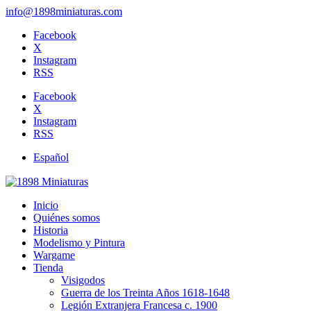
info@1898miniaturas.com
Facebook
X
Instagram
RSS
Facebook
X
Instagram
RSS
Español
Inicio
Quiénes somos
Historia
Modelismo y Pintura
Wargame
Tienda
Visigodos
Guerra de los Treinta Años 1618-1648
Legión Extranjera Francesa c. 1900