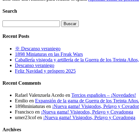
Search
Buscar:
Recent Posts
🌞 Descanso veraniego
1898 Miniaturas en las Freak Wars
Caballería visigoda y artillería de la Guerra de los Treinta Años
Descanso veraniego
Feliz Navidad y próspero 2025
Recent Comments
Rafael Valenzuela Acedo
en
Tercios españoles – ¡Novedades!
Emilio
en
Expansión de la gama de Guerra de los Treinta Año
1898miniaturas
en
¡Nueva gama! Visigodos, Pelayo y Covado
Francisco
en
¡Nueva gama! Visigodos, Pelayo y Covadonga
umer23cof
en
¡Nueva gama! Visigodos, Pelayo y Covadonga
Archives