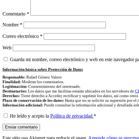
Comentario
*
Nombre
*
Correo electrónico
*
Web
Guarda mi nombre, correo electrónico y web en este navegador p
Información básica sobre Protección de Datos
Responsable:
Rafael Gómez Valero
Finalidad:
Moderar los comentarios.
Legitimación:
Consentimiento del interesado.
Destinatarios:
Los datos que me facilitas estarán ubicados en los servidores de
C
Derechos:
Tiene derecho a Acceder, rectificar y suprimir los datos, así como otro
Plazo de conservación de los datos:
Hasta que no se solicite su supresión por el 
Información adicional:
Puede consultar la información adicional y detallada so
He leído y acepto la
Política de privacidad
*
Este sitio usa Akismet para reducir el spam.
Aprende cómo se procesan