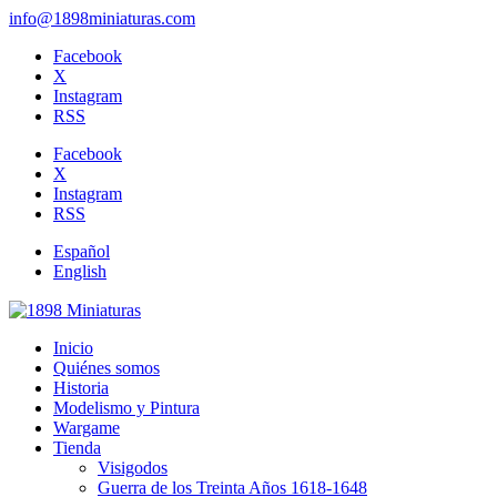
info@1898miniaturas.com
Facebook
X
Instagram
RSS
Facebook
X
Instagram
RSS
Español
English
Inicio
Quiénes somos
Historia
Modelismo y Pintura
Wargame
Tienda
Visigodos
Guerra de los Treinta Años 1618-1648