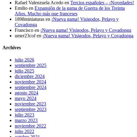
Rafael Valenzuela Acedo
en
Tercios españoles – ¡Novedades!
Emilio
en
Expansión de la gama de Guerra de los Treinta
Años. Mucho más que franceses
1898miniaturas
en
¡Nueva gama! Visigodos, Pelayo y
Covadonga
Francisco
en
¡Nueva gama! Visigodos, Pelayo y Covadonga
umer23cof
en
¡Nueva gama! Visigodos, Pelayo y Covadonga
Archives
julio 2026
septiembre 2025
julio 2025
diciembre 2024
noviembre 2024
septiembre 2024
agosto 2024
mayo 2024
noviembre 2023
septiembre 2023
julio 2023
marzo 2023
noviembre 2022
julio 2022
octubre 2021