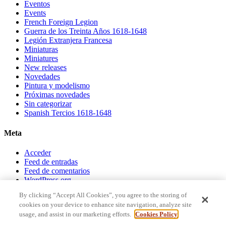
Eventos
Events
French Foreign Legion
Guerra de los Treinta Años 1618-1648
Legión Extranjera Francesa
Miniaturas
Miniatures
New releases
Novedades
Pintura y modelismo
Próximas novedades
Sin categorizar
Spanish Tercios 1618-1648
Meta
Acceder
Feed de entradas
Feed de comentarios
WordPress.org
By clicking “Accept All Cookies”, you agree to the storing of
Facebook
cookies on your device to enhance site navigation, analyze site
X
usage, and assist in our marketing efforts.
Cookies Policy
Instagram
RSS