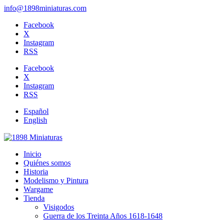
info@1898miniaturas.com
Facebook
X
Instagram
RSS
Facebook
X
Instagram
RSS
Español
English
Inicio
Quiénes somos
Historia
Modelismo y Pintura
Wargame
Tienda
Visigodos
Guerra de los Treinta Años 1618-1648