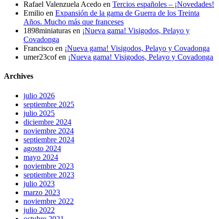
Rafael Valenzuela Acedo
en
Tercios españoles – ¡Novedades!
Emilio
en
Expansión de la gama de Guerra de los Treinta
Años. Mucho más que franceses
1898miniaturas
en
¡Nueva gama! Visigodos, Pelayo y
Covadonga
Francisco
en
¡Nueva gama! Visigodos, Pelayo y Covadonga
umer23cof
en
¡Nueva gama! Visigodos, Pelayo y Covadonga
Archives
julio 2026
septiembre 2025
julio 2025
diciembre 2024
noviembre 2024
septiembre 2024
agosto 2024
mayo 2024
noviembre 2023
septiembre 2023
julio 2023
marzo 2023
noviembre 2022
julio 2022
octubre 2021