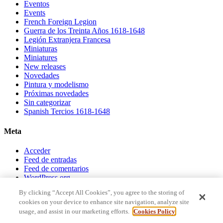
Eventos
Events
French Foreign Legion
Guerra de los Treinta Años 1618-1648
Legión Extranjera Francesa
Miniaturas
Miniatures
New releases
Novedades
Pintura y modelismo
Próximas novedades
Sin categorizar
Spanish Tercios 1618-1648
Meta
Acceder
Feed de entradas
Feed de comentarios
WordPress.org
By clicking “Accept All Cookies”, you agree to the storing of
Facebook
cookies on your device to enhance site navigation, analyze site
X
usage, and assist in our marketing efforts.
Cookies Policy
Instagram
RSS