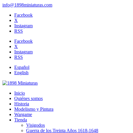
info@1898miniaturas.com
Facebook
X
Instagram
RSS
Facebook
X
Instagram
RSS
Español
English
Inicio
Quiénes somos
Historia
Modelismo y Pintura
Wargame
Tienda
Visigodos
Guerra de los Treinta Años 1618-1648