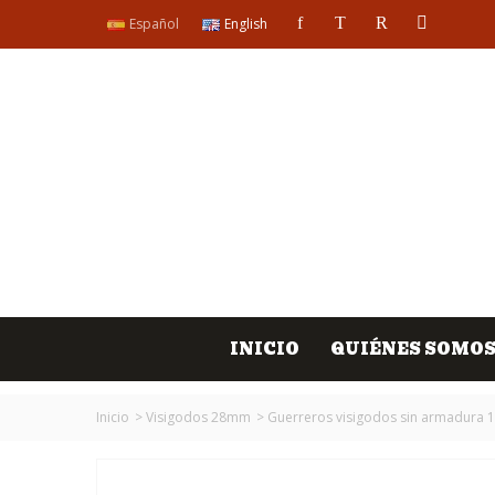
Español
English
INICIO
QUIÉNES SOMO
Inicio
>
Visigodos 28mm
>
Guerreros visigodos sin armadura 1