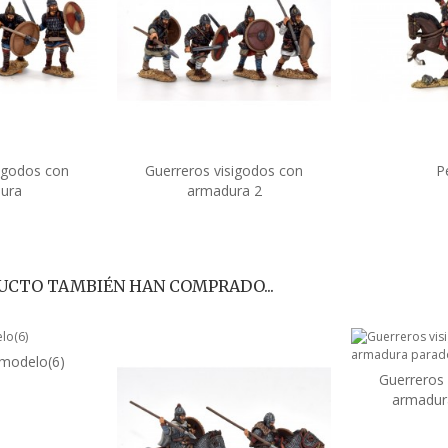
sigodos con
Guerreros visigodos con
P
al carrito
Añadir al carrito
Añad
ura
armadura 2
UCTO TAMBIÉN HAN COMPRADO...
 modelo(6)
al carrito
Guerreros 
Añad
armadur