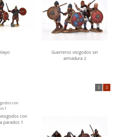
elayo
Guerreros visigodos sin
Arque
ir al carrito
Añadir al carrito
armadura 2
visigodos con
Grupo de 
ir al carrito
a parados 1