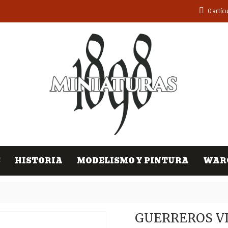
0
artícu
S
HISTORIA
MODELISMO Y PINTURA
WAR
GUERREROS VI