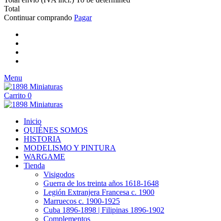
Total
Continuar comprando
Pagar
Menu
Carrito
0
Inicio
QUIÉNES SOMOS
HISTORIA
MODELISMO Y PINTURA
WARGAME
Tienda
Visigodos
Guerra de los treinta años 1618-1648
Legión Extranjera Francesa c. 1900
Marruecos c. 1900-1925
Cuba 1896-1898 | Filipinas 1896-1902
Complementos