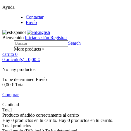
Ayuda
Contactar
Envío
Español
English
Bienvenido
Iniciar sesión
Registrar
Search
More products »
carrito
0
0
artículo(s)
-
0,00 €
No hay productos
To be determined
Envío
0,00 €
Total
Comprar
Cantidad
Total
Producto añadido correctamente al carrito
Hay
0
productos en tu carrito.
Hay
0
productos en tu carrito.
Total productos
Total envío (IVA incl.)
To be determined