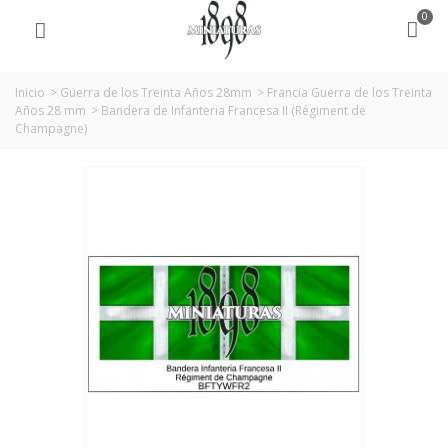
0
Inicio
>
Guerra de los Treinta Años 28mm
>
Francia Guerra de los Treinta
Años 28 mm
>
Bandera de Infanteria Francesa II (Régiment de
Champagne)