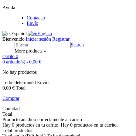
Ayuda
Contactar
Envío
Español
English
Bienvenido
Iniciar sesión
Registrar
Search
More products »
carrito
0
0
artículo(s)
-
0,00 €
No hay productos
To be determined
Envío
0,00 €
Total
Comprar
Cantidad
Total
Producto añadido correctamente al carrito
Hay
0
productos en tu carrito.
Hay
0
productos en tu carrito.
Total productos
Total envío (IVA incl.)
To be determined