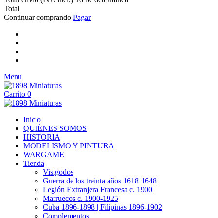
Total
Continuar comprando
Pagar
Menu
Carrito
0
Inicio
QUIÉNES SOMOS
HISTORIA
MODELISMO Y PINTURA
WARGAME
Tienda
Visigodos
Guerra de los treinta años 1618-1648
Legión Extranjera Francesa c. 1900
Marruecos c. 1900-1925
Cuba 1896-1898 | Filipinas 1896-1902
Complementos